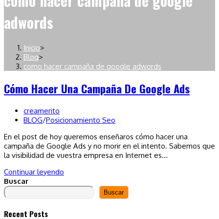
como hacer campaña de google
adwords
Inicio
>
Blog
>
como hacer campaña de google adwords
Cómo Hacer Una Campaña De Google Ads
Autor
creamerito
de
Categoría
BLOG
/
Posicionamiento Seo
la
de
En el post de hoy queremos enseñaros cómo hacer una
entrada:
la
campaña de Google Ads y no morir en el intento. Sabemos que
entrada:
la visibilidad de vuestra empresa en Internet es…
Cómo
Continuar leyendo
hacer
Buscar
una
Buscar
campaña
de
Recent Posts
Google