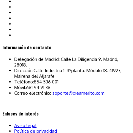
Información de contacto
Delegación de Madrid: Calle La Diligencia 9. Madrid,
28018.
Dirección:
Calle Industria 1. 3ºplanta. Módulo 18. 41927,
Mairena del Aljarafe
Teléfono:
854 536 001
Móvil:
681 94 91 38
Se
Correo electrónico:
soporte@creamerito.com
abre
en
tu
Enlaces de interés
aplicación
Aviso legal
Política de privacidad