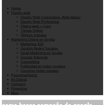
Home
Diseño web
Diseño Web Corporativo. Web Básica
Diseño Web Profesional
Página web + Copy
Tienda Online
Últimos trabajos
Marketing Online en Sevilla
Marketing 360
Gestión Redes Sociales
Email Marketing en Sevilla
Google Adwords
Copywriting
Publicidad en redes sociales
Concurso redes sociales
Posicionamiento
Kit Digital
Contacto
Proyectos
Blog