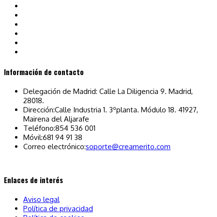
Información de contacto
Delegación de Madrid: Calle La Diligencia 9. Madrid,
28018.
Dirección:
Calle Industria 1. 3ºplanta. Módulo 18. 41927,
Mairena del Aljarafe
Teléfono:
854 536 001
Móvil:
681 94 91 38
Se
Correo electrónico:
soporte@creamerito.com
abre
en
tu
Enlaces de interés
aplicación
Aviso legal
Política de privacidad