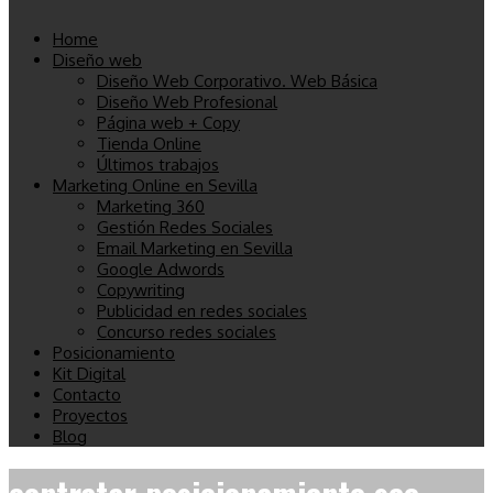
Home
Diseño web
Diseño Web Corporativo. Web Básica
Diseño Web Profesional
Página web + Copy
Tienda Online
Últimos trabajos
Marketing Online en Sevilla
Marketing 360
Gestión Redes Sociales
Email Marketing en Sevilla
Google Adwords
Copywriting
Publicidad en redes sociales
Concurso redes sociales
Posicionamiento
Kit Digital
Contacto
Proyectos
Blog