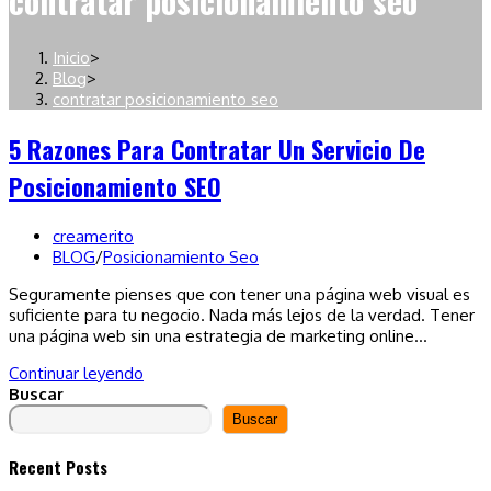
contratar posicionamiento seo
Inicio
>
Blog
>
contratar posicionamiento seo
5 Razones Para Contratar Un Servicio De
Posicionamiento SEO
Autor
creamerito
de
Categoría
BLOG
/
Posicionamiento Seo
la
de
Seguramente pienses que con tener una página web visual es
entrada:
la
suficiente para tu negocio. Nada más lejos de la verdad. Tener
entrada:
una página web sin una estrategia de marketing online…
5
Continuar leyendo
razones
Buscar
para
Buscar
contratar
un
Recent Posts
servicio