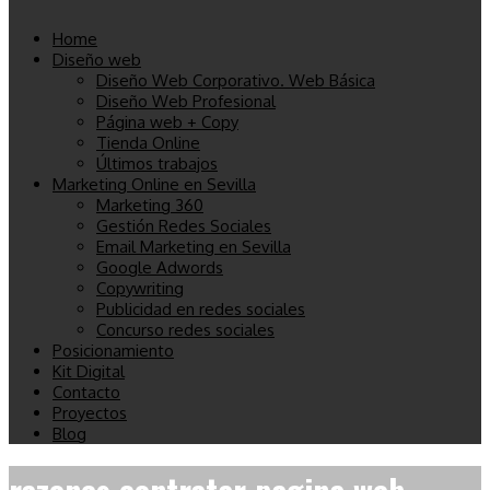
Home
Diseño web
Diseño Web Corporativo. Web Básica
Diseño Web Profesional
Página web + Copy
Tienda Online
Últimos trabajos
Marketing Online en Sevilla
Marketing 360
Gestión Redes Sociales
Email Marketing en Sevilla
Google Adwords
Copywriting
Publicidad en redes sociales
Concurso redes sociales
Posicionamiento
Kit Digital
Contacto
Proyectos
Blog