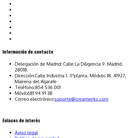
Información de contacto
Delegación de Madrid: Calle La Diligencia 9. Madrid,
28018.
Dirección:
Calle Industria 1. 3ºplanta. Módulo 18. 41927,
Mairena del Aljarafe
Teléfono:
854 536 001
Móvil:
681 94 91 38
Se
Correo electrónico:
soporte@creamerito.com
abre
en
tu
Enlaces de interés
aplicación
Aviso legal