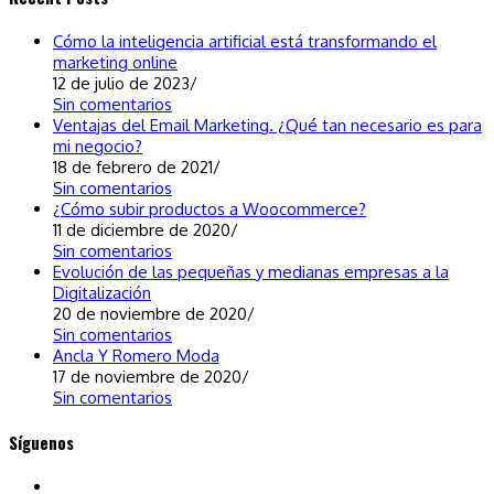
tu
negocio
Cómo la inteligencia artificial está transformando el
debe
marketing online
tener
12 de julio de 2023
/
una
Sin comentarios
página
Ventajas del Email Marketing. ¿Qué tan necesario es para
web
mi negocio?
18 de febrero de 2021
/
Sin comentarios
¿Cómo subir productos a Woocommerce?
11 de diciembre de 2020
/
Sin comentarios
Evolución de las pequeñas y medianas empresas a la
Digitalización
20 de noviembre de 2020
/
Sin comentarios
Ancla Y Romero Moda
17 de noviembre de 2020
/
Sin comentarios
Síguenos