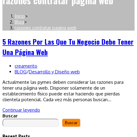
razones contratar pagina web
Inicio
>
Blog
>
razones contratar pagina web
5 Razones Por Las Que Tu Negocio Debe Tener
Una Página Web
Autor
creamerito
de
Categoría
BLOG
/
Desarrollo y Diseño web
la
de
Actualmente las pymes deben considerar las razones para
entrada:
la
tener una página web. Disponer solamente de un
entrada:
establecimiento físico puede estar haciendo que pierdas
clientela potencial. Cada vez más personas buscan…
5
Continuar leyendo
razones
Buscar
por
Buscar
las
que
Recent Posts